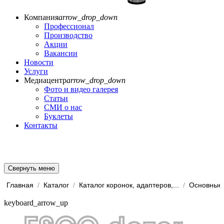
Компания
arrow_drop_down
Профессионал
Производство
Акции
Вакансии
Новости
Услуги
Медиацентр
arrow_drop_down
Фото и видео галерея
Статьи
СМИ о нас
Буклеты
Контакты
Свернуть меню
Главная
/
Каталог
/
Каталог коронок, адаптеров,...
/
Основные 
keyboard_arrow_up