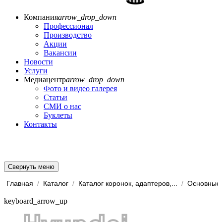
Компания
arrow_drop_down
Профессионал
Производство
Акции
Вакансии
Новости
Услуги
Медиацентр
arrow_drop_down
Фото и видео галерея
Статьи
СМИ о нас
Буклеты
Контакты
Свернуть меню
Главная
/
Каталог
/
Каталог коронок, адаптеров,...
/
Основные 
keyboard_arrow_up