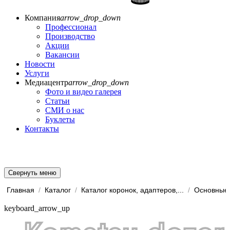
Компания
arrow_drop_down
Профессионал
Производство
Акции
Вакансии
Новости
Услуги
Медиацентр
arrow_drop_down
Фото и видео галерея
Статьи
СМИ о нас
Буклеты
Контакты
Свернуть меню
Главная
/
Каталог
/
Каталог коронок, адаптеров,...
/
Основные 
keyboard_arrow_up