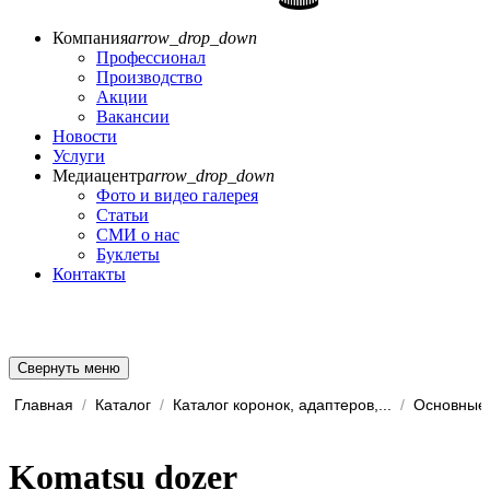
Компания
arrow_drop_down
Профессионал
Производство
Акции
Вакансии
Новости
Услуги
Медиацентр
arrow_drop_down
Фото и видео галерея
Статьи
СМИ о нас
Буклеты
Контакты
Свернуть меню
Главная
/
Каталог
/
Каталог коронок, адаптеров,...
/
Основные 
Komatsu dozer