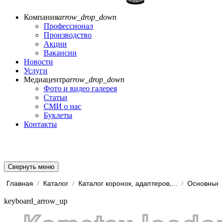
Компания
arrow_drop_down
Профессионал
Производство
Акции
Вакансии
Новости
Услуги
Медиацентр
arrow_drop_down
Фото и видео галерея
Статьи
СМИ о нас
Буклеты
Контакты
Свернуть меню
Главная
/
Каталог
/
Каталог коронок, адаптеров,...
/
Основные 
keyboard_arrow_up