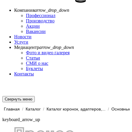
Компания
arrow_drop_down
Профессионал
Производство
Акции
Вакансии
Новости
Услуги
Медиацентр
arrow_drop_down
Фото и видео галерея
Статьи
СМИ о нас
Буклеты
Контакты
Свернуть меню
Главная
/
Каталог
/
Каталог коронок, адаптеров,...
/
Основные 
keyboard_arrow_up