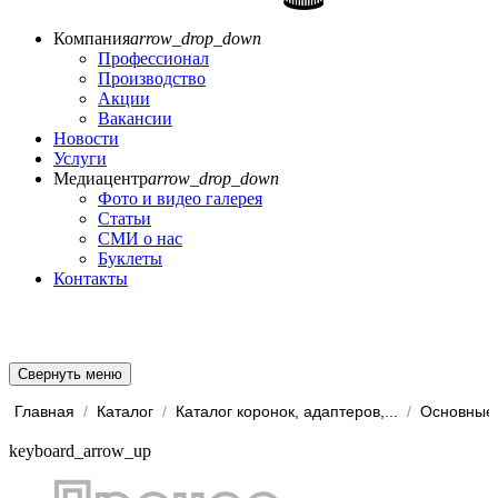
Компания
arrow_drop_down
Профессионал
Производство
Акции
Вакансии
Новости
Услуги
Медиацентр
arrow_drop_down
Фото и видео галерея
Статьи
СМИ о нас
Буклеты
Контакты
Свернуть меню
Главная
/
Каталог
/
Каталог коронок, адаптеров,...
/
Основные 
keyboard_arrow_up