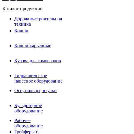
Каталог продукции
Дорожно-строительная
техника
Ковши
Ковши карьерные
Кузова для самосвалов
Гидравлическое навесное
Кузова для самосвалов
оборудование
Гидромолоты и пики
Гидравлическое
Гидробуры и шнеки
навесное оборудование
Вибротрамбовки
Мульчеры
Оси, пальцы, втулки
Навесные дорожные фрезы
Демонтажное оборудование
Вибропогружатели
Бульдозерное
Виброрипперы
оборудование
Ковши дробильные щековые
Ковши дробильные роторные
Рабочее
Сортировочные ковши барабанные
оборудование
Сортировочные ковши вальцовые
Грейферы и