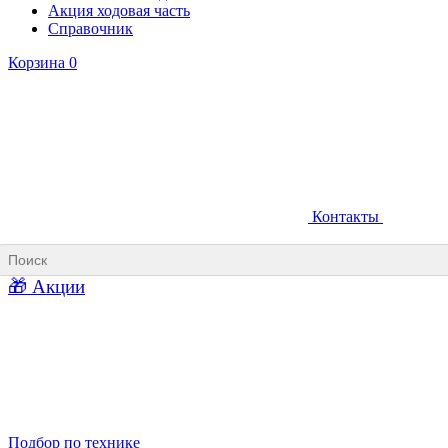
Акция ходовая часть
Справочник
Корзина
0
Контакты
Ковши карьерные
Ковши «Прямая лопата»
Ковши «Обратная лопата»
Ковши для фронтальных погрузчиков
🎁 Акции
Ковши погрузочно-доставочных машин
Ковши в наличии
Подбор по технике