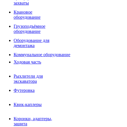
Фрезы роторные
захваты
Фрезы дисковые
Траншеекопатели
Крановое
Просеивающие ковши для фронтальных погрузчико
оборудование
Распределители асфальта
Грузоподъёмное
Переходные плиты
оборудование
Гидроразводка
Тилтротаторы
Оборудование для
РВД
демонтажа
Сваерезки
Руководство
Коммунальное оборудование
Как выбрать гидромолот
Ходовая часть
Рыхлители для
экскаватора
Футеровка
Квик-каплеры
Коронки, адаптеры,
защита