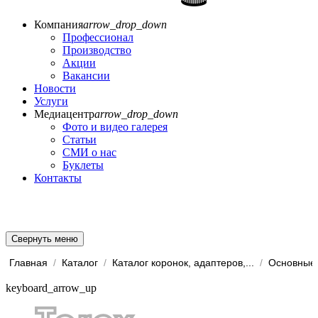
Компания
arrow_drop_down
Профессионал
Производство
Акции
Вакансии
Новости
Услуги
Медиацентр
arrow_drop_down
Фото и видео галерея
Статьи
СМИ о нас
Буклеты
Контакты
Свернуть меню
Главная
/
Каталог
/
Каталог коронок, адаптеров,...
/
Основные 
keyboard_arrow_up