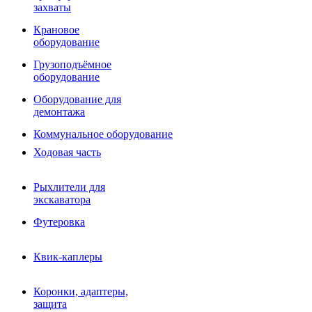
Фрезы роторные
захваты
Фрезы дисковые
Траншеекопатели
Крановое
Просеивающие ковши для фронтальных погрузчико
оборудование
Распределители асфальта
Грузоподъёмное
Переходные плиты
оборудование
Гидроразводка
Тилтротаторы
Оборудование для
РВД
демонтажа
Сваерезки
Руководство
Коммунальное оборудование
Как выбрать гидромолот
Ходовая часть
Рыхлители для
экскаватора
Футеровка
Квик-каплеры
Коронки, адаптеры,
защита