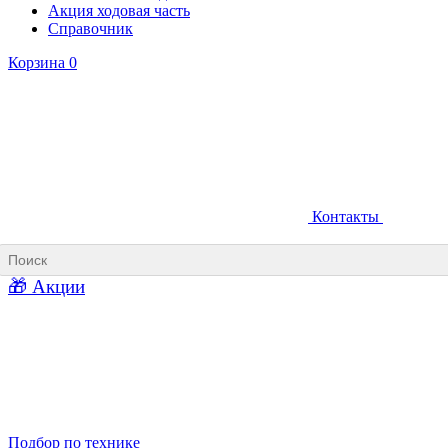
Акция ходовая часть
Справочник
Корзина
0
Контакты
Ковши карьерные
Ковши «Прямая лопата»
Ковши «Обратная лопата»
Ковши для фронтальных погрузчиков
🎁 Акции
Ковши погрузочно-доставочных машин
Ковши в наличии
Подбор по технике