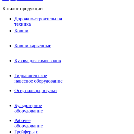
Каталог продукции
Дорожно-строительная
техника
Ковши
Ковши карьерные
Кузова для самосвалов
Гидравлическое навесное
Кузова для самосвалов
оборудование
Гидромолоты и пики
Гидравлическое
Гидробуры и шнеки
навесное оборудование
Вибротрамбовки
Мульчеры
Оси, пальцы, втулки
Навесные дорожные фрезы
Демонтажное оборудование
Вибропогружатели
Бульдозерное
Виброрипперы
оборудование
Ковши дробильные щековые
Ковши дробильные роторные
Рабочее
Сортировочные ковши барабанные
оборудование
Сортировочные ковши вальцовые
Грейферы и