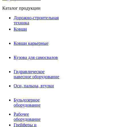
Каталог продукции
Дорожно-строительная
техника
Ковши
Ковши карьерные
Кузова для самосвалов
Гидравлическое навесное
Кузова для самосвалов
оборудование
Гидромолоты и пики
Гидравлическое
Гидробуры и шнеки
навесное оборудование
Вибротрамбовки
Мульчеры
Оси, пальцы, втулки
Навесные дорожные фрезы
Демонтажное оборудование
Вибропогружатели
Бульдозерное
Виброрипперы
оборудование
Ковши дробильные щековые
Ковши дробильные роторные
Рабочее
Сортировочные ковши барабанные
оборудование
Сортировочные ковши вальцовые
Грейферы и