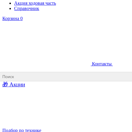
Акция ходовая часть
Справочник
Корзина
0
Контакты
Ковши карьерные
Ковши «Прямая лопата»
Ковши «Обратная лопата»
Ковши для фронтальных погрузчиков
🎁 Акции
Ковши погрузочно-доставочных машин
Ковши в наличии
Подбор по технике