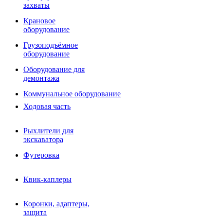
Фрезы роторные
захваты
Фрезы дисковые
Траншеекопатели
Крановое
Просеивающие ковши для фронтальных погрузчико
оборудование
Распределители асфальта
Грузоподъёмное
Переходные плиты
оборудование
Гидроразводка
Тилтротаторы
Оборудование для
РВД
демонтажа
Сваерезки
Руководство
Коммунальное оборудование
Как выбрать гидромолот
Ходовая часть
Рыхлители для
экскаватора
Футеровка
Квик-каплеры
Коронки, адаптеры,
защита