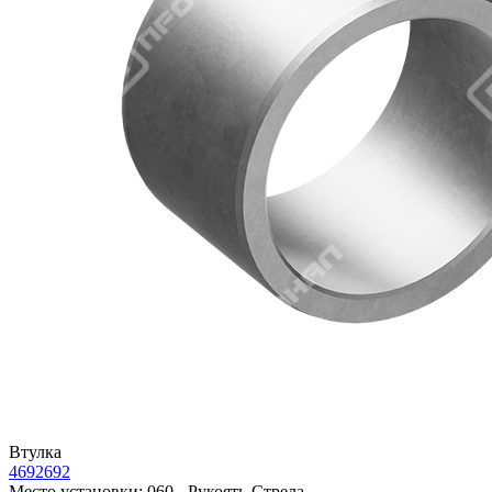
Втулка
4692692
Место установки:
060 - Рукоять-Стрела