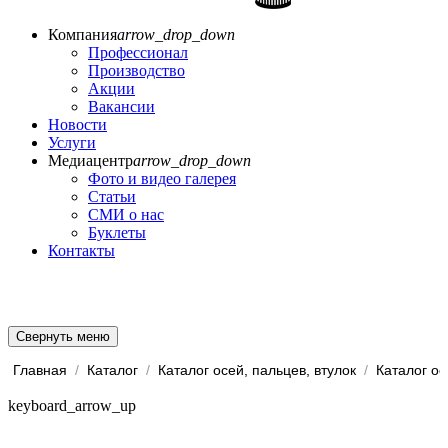
Компания
arrow_drop_down
Профессионал
Производство
Акции
Вакансии
Новости
Услуги
Медиацентр
arrow_drop_down
Фото и видео галерея
Статьи
СМИ о нас
Буклеты
Контакты
Свернуть меню
Главная
/
Каталог
/
Каталог осей, пальцев, втулок
/
Каталог ос
keyboard_arrow_up