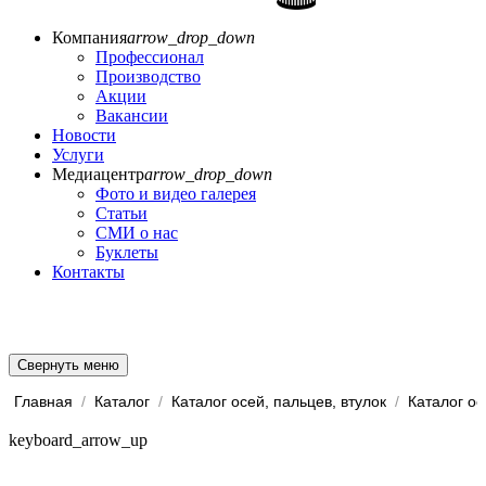
Компания
arrow_drop_down
Профессионал
Производство
Акции
Вакансии
Новости
Услуги
Медиацентр
arrow_drop_down
Фото и видео галерея
Статьи
СМИ о нас
Буклеты
Контакты
Свернуть меню
Главная
/
Каталог
/
Каталог осей, пальцев, втулок
/
Каталог ос
keyboard_arrow_up