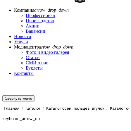
Компания
arrow_drop_down
Профессионал
Производство
Акции
Вакансии
Новости
Услуги
Медиацентр
arrow_drop_down
Фото и видео галерея
Статьи
СМИ о нас
Буклеты
Контакты
Свернуть меню
Главная
/
Каталог
/
Каталог осей, пальцев, втулок
/
Каталог ос
keyboard_arrow_up