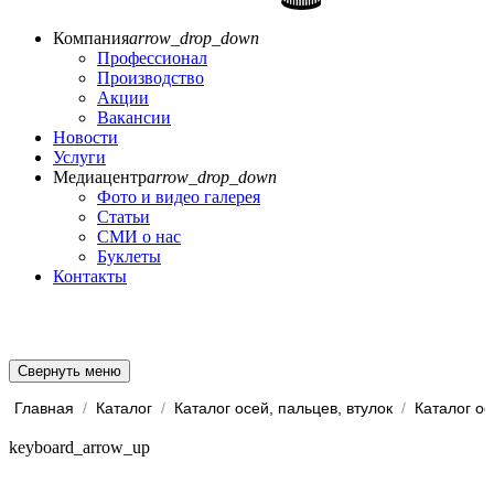
Компания
arrow_drop_down
Профессионал
Производство
Акции
Вакансии
Новости
Услуги
Медиацентр
arrow_drop_down
Фото и видео галерея
Статьи
СМИ о нас
Буклеты
Контакты
Свернуть меню
Главная
/
Каталог
/
Каталог осей, пальцев, втулок
/
Каталог ос
keyboard_arrow_up