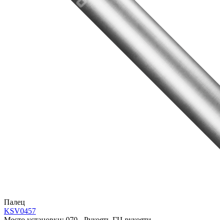
Палец
KSV0457
Место установки:
070 - Рукоять-ГЦ рукояти