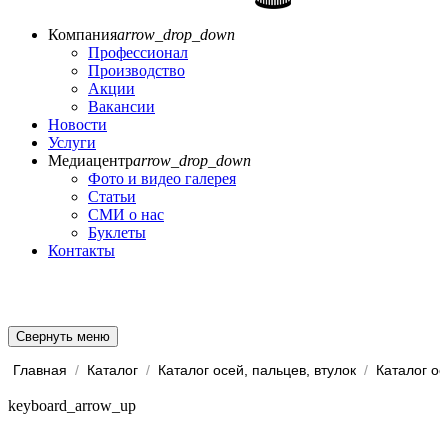
Компания
arrow_drop_down
Профессионал
Производство
Акции
Вакансии
Новости
Услуги
Медиацентр
arrow_drop_down
Фото и видео галерея
Статьи
СМИ о нас
Буклеты
Контакты
Свернуть меню
Главная
/
Каталог
/
Каталог осей, пальцев, втулок
/
Каталог ос
keyboard_arrow_up