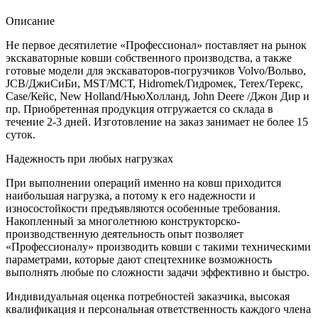
Описание
Не первое десятилетие «Профессионал» поставляет на рынок
экскаваторные ковши собственного производства, а также
готовые модели для экскаваторов-погрузчиков Volvo/Вольво,
JCB/ДжиСиБи, MST/МСТ, Hidromek/Гидромек, Terex/Терекс,
Case/Кейс, New Holland/НьюХолланд, John Deere /Джон Дир и
пр. Приобретенная продукция отгружается со склада в
течение 2-3 дней. Изготовление на заказ занимает не более 15
суток.
Надежность при любых нагрузках
При выполнении операций именно на ковш приходится
наибольшая нагрузка, а потому к его надежности и
износостойкости предъявляются особенные требования.
Накопленный за многолетнюю конструкторско-
производственную деятельность опыт позволяет
«Профессионалу» производить ковши с такими техническими
параметрами, которые дают спецтехнике возможность
выполнять любые по сложности задачи эффективно и быстро.
Индивидуальная оценка потребностей заказчика, высокая
квалификация и персональная ответственность каждого члена