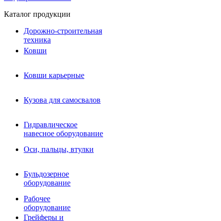
Каталог продукции
Дорожно-строительная
техника
Ковши
Ковши карьерные
Кузова для самосвалов
Гидравлическое навесное
Кузова для самосвалов
оборудование
Гидромолоты и пики
Гидравлическое
Гидробуры и шнеки
навесное оборудование
Вибротрамбовки
Мульчеры
Оси, пальцы, втулки
Навесные дорожные фрезы
Демонтажное оборудование
Вибропогружатели
Бульдозерное
Виброрипперы
оборудование
Ковши дробильные щековые
Ковши дробильные роторные
Рабочее
Сортировочные ковши барабанные
оборудование
Сортировочные ковши вальцовые
Грейферы и