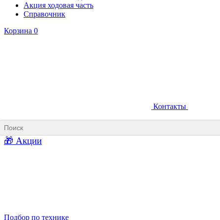
Акция ходовая часть
Справочник
Корзина
0
Контакты
Ковши карьерные
Ковши «Прямая лопата»
Ковши «Обратная лопата»
Ковши для фронтальных погрузчиков
🎁 Акции
Ковши погрузочно-доставочных машин
Ковши в наличии
Подбор по технике