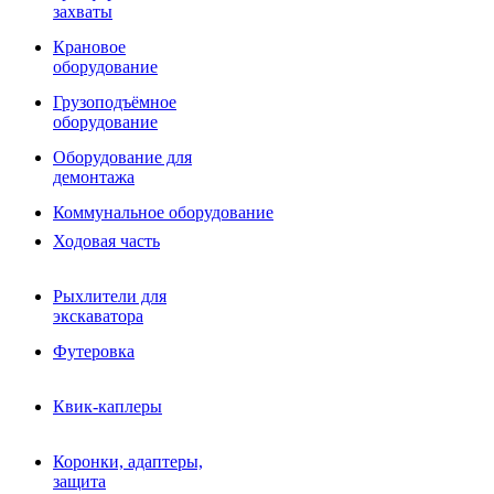
Фрезы роторные
захваты
Фрезы дисковые
Траншеекопатели
Крановое
Просеивающие ковши для фронтальных погрузчико
оборудование
Распределители асфальта
Грузоподъёмное
Переходные плиты
оборудование
Гидроразводка
Тилтротаторы
Оборудование для
РВД
демонтажа
Сваерезки
Руководство
Коммунальное оборудование
Как выбрать гидромолот
Ходовая часть
Рыхлители для
экскаватора
Футеровка
Квик-каплеры
Коронки, адаптеры,
защита