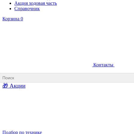
Акция ходовая часть
Справочник
Корзина
0
Контакты
Ковши карьерные
Ковши «Прямая лопата»
Ковши «Обратная лопата»
Ковши для фронтальных погрузчиков
🎁 Акции
Ковши погрузочно-доставочных машин
Ковши в наличии
Подбор по технике