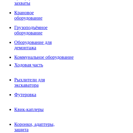
Фрезы роторные
захваты
Фрезы дисковые
Траншеекопатели
Крановое
Просеивающие ковши для фронтальных погрузчико
оборудование
Распределители асфальта
Грузоподъёмное
Переходные плиты
оборудование
Гидроразводка
Тилтротаторы
Оборудование для
РВД
демонтажа
Сваерезки
Руководство
Коммунальное оборудование
Как выбрать гидромолот
Ходовая часть
Рыхлители для
экскаватора
Футеровка
Квик-каплеры
Коронки, адаптеры,
защита