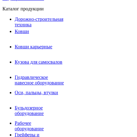
Каталог продукции
Дорожно-строительная
техника
Ковши
Ковши карьерные
Кузова для самосвалов
Гидравлическое навесное
Кузова для самосвалов
оборудование
Гидромолоты и пики
Гидравлическое
Гидробуры и шнеки
навесное оборудование
Вибротрамбовки
Мульчеры
Оси, пальцы, втулки
Навесные дорожные фрезы
Демонтажное оборудование
Вибропогружатели
Бульдозерное
Виброрипперы
оборудование
Ковши дробильные щековые
Ковши дробильные роторные
Рабочее
Сортировочные ковши барабанные
оборудование
Сортировочные ковши вальцовые
Грейферы и