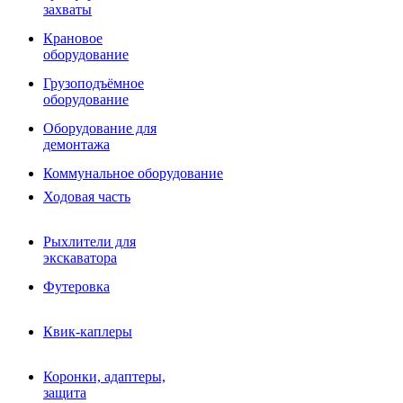
Фрезы роторные
захваты
Фрезы дисковые
Траншеекопатели
Крановое
Просеивающие ковши для фронтальных погрузчико
оборудование
Распределители асфальта
Грузоподъёмное
Переходные плиты
оборудование
Гидроразводка
Тилтротаторы
Оборудование для
РВД
демонтажа
Сваерезки
Руководство
Коммунальное оборудование
Как выбрать гидромолот
Ходовая часть
Рыхлители для
экскаватора
Футеровка
Квик-каплеры
Коронки, адаптеры,
защита