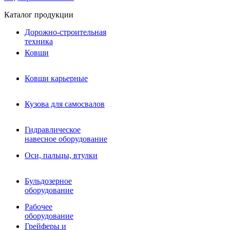
Каталог продукции
Дорожно-строительная
техника
Ковши
Ковши карьерные
Кузова для самосвалов
Гидравлическое навесное
Кузова для самосвалов
оборудование
Гидромолоты и пики
Гидравлическое
Гидробуры и шнеки
навесное оборудование
Вибротрамбовки
Мульчеры
Оси, пальцы, втулки
Навесные дорожные фрезы
Демонтажное оборудование
Вибропогружатели
Бульдозерное
Виброрипперы
оборудование
Ковши дробильные щековые
Ковши дробильные роторные
Рабочее
Сортировочные ковши барабанные
оборудование
Сортировочные ковши вальцовые
Грейферы и