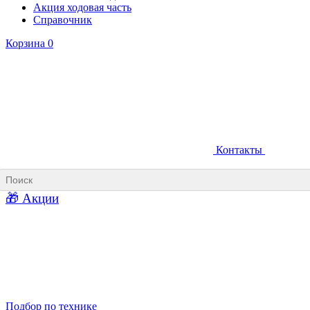
Акция ходовая часть
Справочник
Корзина
0
Контакты
Ковши карьерные
Ковши «Прямая лопата»
Ковши «Обратная лопата»
Ковши для фронтальных погрузчиков
🎁 Акции
Ковши погрузочно-доставочных машин
Ковши в наличии
Подбор по технике