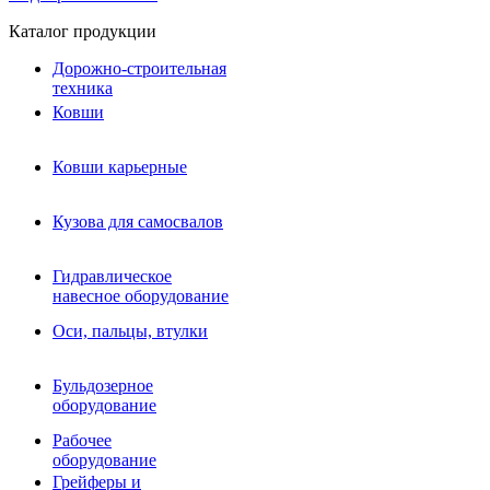
Каталог продукции
Дорожно-строительная
техника
Ковши
Ковши карьерные
Кузова для самосвалов
Гидравлическое навесное
Кузова для самосвалов
оборудование
Гидромолоты и пики
Гидравлическое
Гидробуры и шнеки
навесное оборудование
Вибротрамбовки
Мульчеры
Оси, пальцы, втулки
Навесные дорожные фрезы
Демонтажное оборудование
Вибропогружатели
Бульдозерное
Виброрипперы
оборудование
Ковши дробильные щековые
Ковши дробильные роторные
Рабочее
Сортировочные ковши барабанные
оборудование
Сортировочные ковши вальцовые
Грейферы и