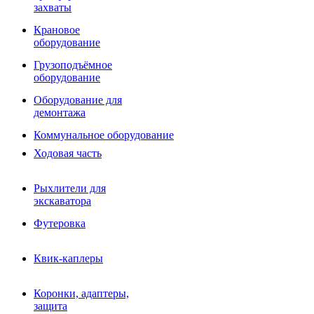
Фрезы роторные
захваты
Фрезы дисковые
Траншеекопатели
Крановое
Просеивающие ковши для фронтальных погрузчико
оборудование
Распределители асфальта
Грузоподъёмное
Переходные плиты
оборудование
Гидроразводка
Тилтротаторы
Оборудование для
РВД
демонтажа
Сваерезки
Руководство
Коммунальное оборудование
Как выбрать гидромолот
Ходовая часть
Рыхлители для
экскаватора
Футеровка
Квик-каплеры
Коронки, адаптеры,
защита