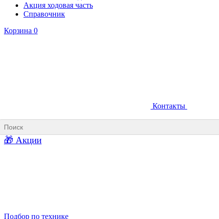
Акция ходовая часть
Справочник
Корзина
0
Контакты
Ковши карьерные
Ковши «Прямая лопата»
Ковши «Обратная лопата»
Ковши для фронтальных погрузчиков
🎁 Акции
Ковши погрузочно-доставочных машин
Ковши в наличии
Подбор по технике