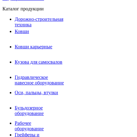
Каталог продукции
Дорожно-строительная
техника
Ковши
Ковши карьерные
Кузова для самосвалов
Гидравлическое навесное
Кузова для самосвалов
оборудование
Гидромолоты и пики
Гидравлическое
Гидробуры и шнеки
навесное оборудование
Вибротрамбовки
Мульчеры
Оси, пальцы, втулки
Навесные дорожные фрезы
Демонтажное оборудование
Вибропогружатели
Бульдозерное
Виброрипперы
оборудование
Ковши дробильные щековые
Ковши дробильные роторные
Рабочее
Сортировочные ковши барабанные
оборудование
Сортировочные ковши вальцовые
Грейферы и