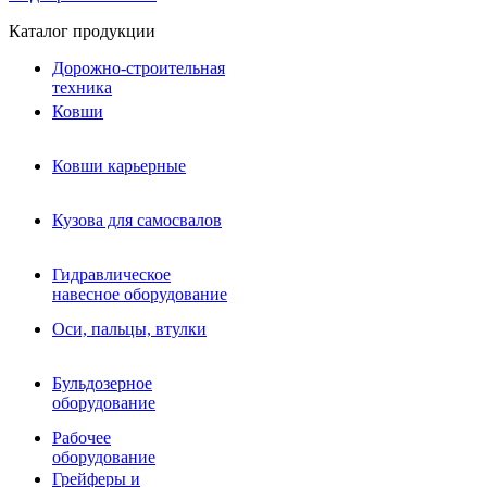
Каталог продукции
Дорожно-строительная
техника
Ковши
Ковши карьерные
Кузова для самосвалов
Гидравлическое навесное
Кузова для самосвалов
оборудование
Гидромолоты и пики
Гидравлическое
Гидробуры и шнеки
навесное оборудование
Вибротрамбовки
Мульчеры
Оси, пальцы, втулки
Навесные дорожные фрезы
Демонтажное оборудование
Вибропогружатели
Бульдозерное
Виброрипперы
оборудование
Ковши дробильные щековые
Ковши дробильные роторные
Рабочее
Сортировочные ковши барабанные
оборудование
Сортировочные ковши вальцовые
Грейферы и