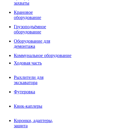
Фрезы роторные
захваты
Фрезы дисковые
Траншеекопатели
Крановое
Просеивающие ковши для фронтальных погрузчико
оборудование
Распределители асфальта
Грузоподъёмное
Переходные плиты
оборудование
Гидроразводка
Тилтротаторы
Оборудование для
РВД
демонтажа
Сваерезки
Руководство
Коммунальное оборудование
Как выбрать гидромолот
Ходовая часть
Рыхлители для
экскаватора
Футеровка
Квик-каплеры
Коронки, адаптеры,
защита