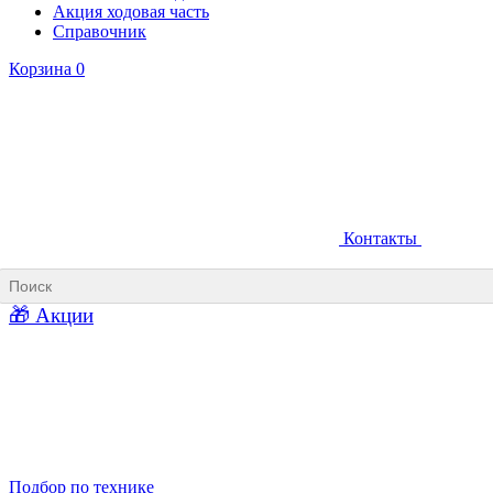
Акция ходовая часть
Справочник
Корзина
0
Контакты
Ковши карьерные
Ковши «Прямая лопата»
Ковши «Обратная лопата»
Ковши для фронтальных погрузчиков
🎁 Акции
Ковши погрузочно-доставочных машин
Ковши в наличии
Подбор по технике