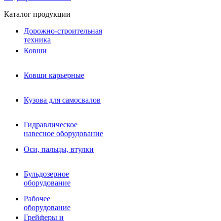
Каталог продукции
Дорожно-строительная
техника
Ковши
Ковши карьерные
Кузова для самосвалов
Гидравлическое навесное
Кузова для самосвалов
оборудование
Гидромолоты и пики
Гидравлическое
Гидробуры и шнеки
навесное оборудование
Вибротрамбовки
Мульчеры
Оси, пальцы, втулки
Навесные дорожные фрезы
Демонтажное оборудование
Вибропогружатели
Бульдозерное
Виброрипперы
оборудование
Ковши дробильные щековые
Ковши дробильные роторные
Рабочее
Сортировочные ковши барабанные
оборудование
Сортировочные ковши вальцовые
Грейферы и