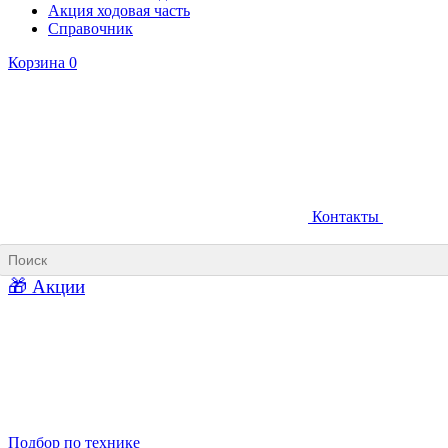
Акция ходовая часть
Справочник
Корзина
0
Контакты
Ковши карьерные
Ковши «Прямая лопата»
Ковши «Обратная лопата»
Ковши для фронтальных погрузчиков
🎁 Акции
Ковши погрузочно-доставочных машин
Ковши в наличии
Подбор по технике