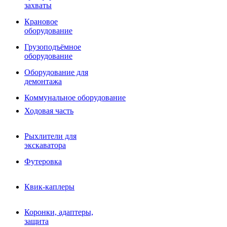
Фрезы роторные
захваты
Фрезы дисковые
Траншеекопатели
Крановое
Просеивающие ковши для фронтальных погрузчико
оборудование
Распределители асфальта
Грузоподъёмное
Переходные плиты
оборудование
Гидроразводка
Тилтротаторы
Оборудование для
РВД
демонтажа
Сваерезки
Руководство
Коммунальное оборудование
Как выбрать гидромолот
Ходовая часть
Рыхлители для
экскаватора
Футеровка
Квик-каплеры
Коронки, адаптеры,
защита