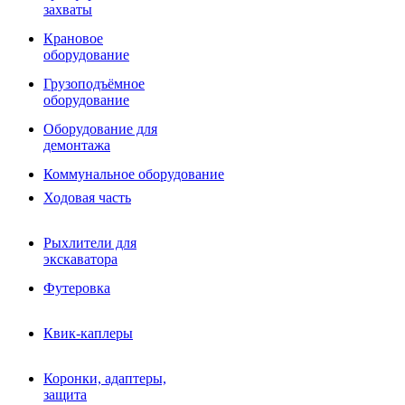
Фрезы роторные
захваты
Фрезы дисковые
Траншеекопатели
Крановое
Просеивающие ковши для фронтальных погрузчико
оборудование
Распределители асфальта
Грузоподъёмное
Переходные плиты
оборудование
Гидроразводка
Тилтротаторы
Оборудование для
РВД
демонтажа
Сваерезки
Руководство
Коммунальное оборудование
Как выбрать гидромолот
Ходовая часть
Рыхлители для
экскаватора
Футеровка
Квик-каплеры
Коронки, адаптеры,
защита