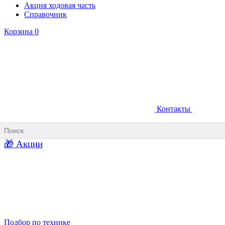
Акция ходовая часть
Справочник
Корзина
0
Контакты
Ковши карьерные
Ковши «Прямая лопата»
Ковши «Обратная лопата»
Ковши для фронтальных погрузчиков
🎁 Акции
Ковши погрузочно-доставочных машин
Ковши в наличии
Подбор по технике