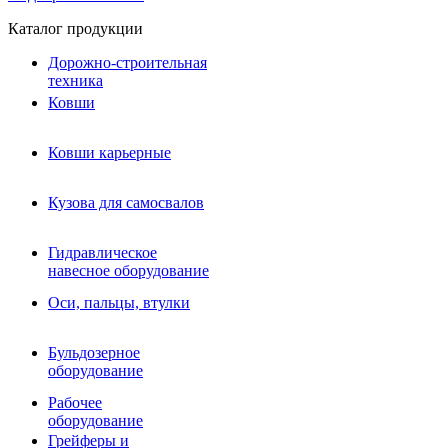
Каталог продукции
Дорожно-строительная
техника
Ковши
Ковши карьерные
Кузова для самосвалов
Гидравлическое навесное
Кузова для самосвалов
оборудование
Гидромолоты и пики
Гидравлическое
Гидробуры и шнеки
навесное оборудование
Вибротрамбовки
Мульчеры
Оси, пальцы, втулки
Навесные дорожные фрезы
Демонтажное оборудование
Вибропогружатели
Бульдозерное
Виброрипперы
оборудование
Ковши дробильные щековые
Ковши дробильные роторные
Рабочее
Сортировочные ковши барабанные
оборудование
Сортировочные ковши вальцовые
Грейферы и