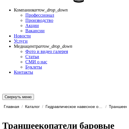
Компания
arrow_drop_down
Профессионал
Производство
Акции
Вакансии
Новости
Услуги
Медиацентр
arrow_drop_down
Фото и видео галерея
Статьи
СМИ о нас
Буклеты
Контакты
Свернуть меню
Главная
/
Каталог
/
Гидравлическое навесное обо...
/
Траншеек
Траншеекопатели баровые