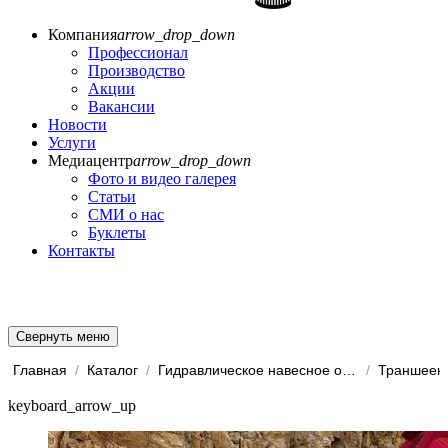
Компания
arrow_drop_down
Профессионал
Производство
Акции
Вакансии
Новости
Услуги
Медиацентр
arrow_drop_down
Фото и видео галерея
Статьи
СМИ о нас
Буклеты
Контакты
Свернуть меню
Главная
/
Каталог
/
Гидравлическое навесное обо...
/
Траншеек
keyboard_arrow_up