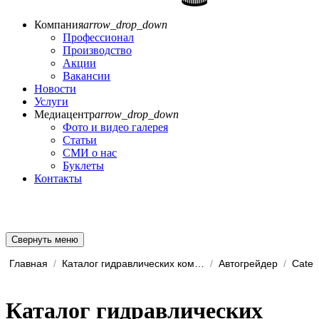
Компания
arrow_drop_down
Профессионал
Производство
Акции
Вакансии
Новости
Услуги
Медиацентр
arrow_drop_down
Фото и видео галерея
Статьи
СМИ о нас
Буклеты
Контакты
Свернуть меню
Главная
/
Каталог гидравлических комп...
/
Автогрейдер
/
Caterp
Каталог гидравлических