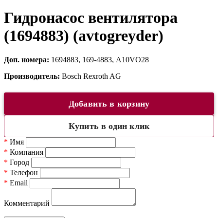
Гидронасос вентилятора
(1694883) (avtogreyder)
Доп. номера:
1694883, 169-4883, A10VO28
Производитель:
Bosch Rexroth AG
Добавить в корзину
Купить в один клик
*
Имя
*
Компания
*
Город
*
Телефон
*
Email
Комментарий