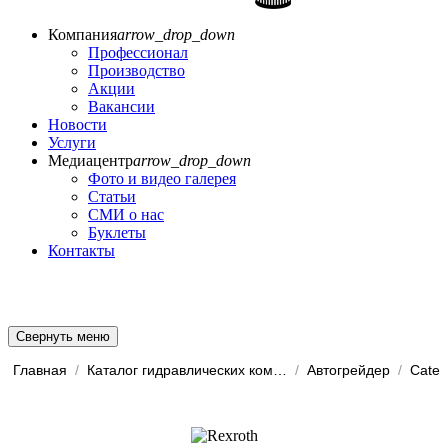
Компания
arrow_drop_down
Профессионал
Производство
Акции
Вакансии
Новости
Услуги
Медиацентр
arrow_drop_down
Фото и видео галерея
Статьи
СМИ о нас
Буклеты
Контакты
Свернуть меню
Главная
/
Каталог гидравлических комп...
/
Автогрейдер
/
Caterp