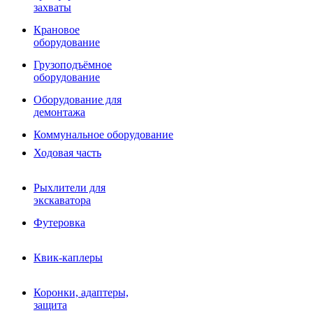
Фрезы роторные
захваты
Фрезы дисковые
Траншеекопатели
Крановое
Просеивающие ковши для фронтальных погрузчико
оборудование
Распределители асфальта
Грузоподъёмное
Переходные плиты
оборудование
Гидроразводка
Тилтротаторы
Оборудование для
РВД
демонтажа
Сваерезки
Руководство
Коммунальное оборудование
Как выбрать гидромолот
Ходовая часть
Рыхлители для
экскаватора
Футеровка
Квик-каплеры
Коронки, адаптеры,
защита