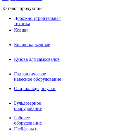
Каталог продукции
Дорожно-строительная
техника
Ковши
Ковши карьерные
Кузова для самосвалов
Гидравлическое навесное
Кузова для самосвалов
оборудование
Гидромолоты и пики
Гидравлическое
Гидробуры и шнеки
навесное оборудование
Вибротрамбовки
Мульчеры
Оси, пальцы, втулки
Навесные дорожные фрезы
Демонтажное оборудование
Вибропогружатели
Бульдозерное
Виброрипперы
оборудование
Ковши дробильные щековые
Ковши дробильные роторные
Рабочее
Сортировочные ковши барабанные
оборудование
Сортировочные ковши вальцовые
Грейферы и