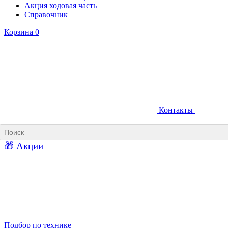
Акция ходовая часть
Справочник
Корзина
0
Контакты
Ковши карьерные
Ковши «Прямая лопата»
Ковши «Обратная лопата»
Ковши для фронтальных погрузчиков
🎁 Акции
Ковши погрузочно-доставочных машин
Ковши в наличии
Подбор по технике