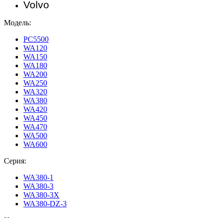
Volvo
Модель:
PC5500
WA120
WA150
WA180
WA200
WA250
WA320
WA380
WA420
WA450
WA470
WA500
WA600
Серия:
WA380-1
WA380-3
WA380-3X
WA380-DZ-3