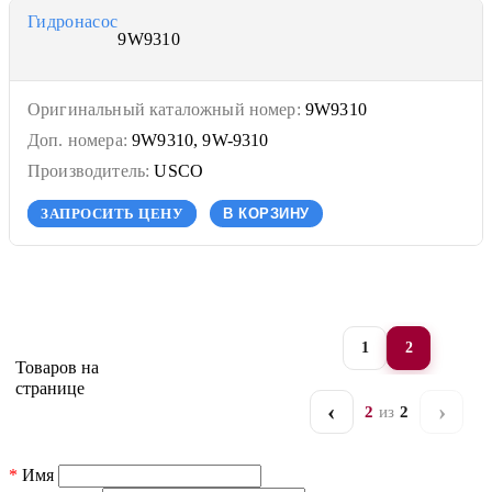
Гидронасос
9W9310
Оригинальный каталожный номер:
9W9310
Доп. номера:
9W9310, 9W-9310
Производитель:
USCO
ЗАПРОСИТЬ ЦЕНУ
В КОРЗИНУ
1
2
Товаров на
странице
‹
›
2
из
2
Назад
Дальш
*
Имя