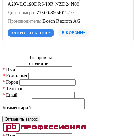
A20VLO190DRS/10R-NZD24N00
Доп. номера:
75306-8604011-10
Производитель:
Bosch Rexroth AG
ЗАПРОСИТЬ ЦЕНУ
В КОРЗИНУ
Товаров на
странице
*
Имя
*
Компания
*
Город
*
Телефон
*
Email
Комментарий