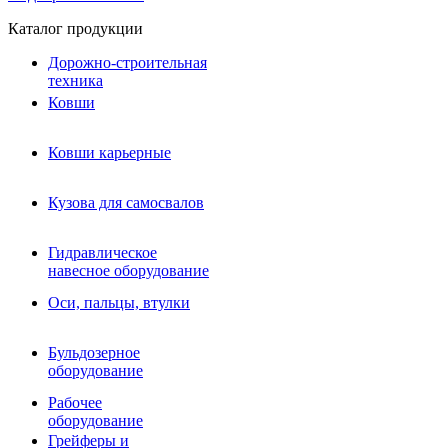
Каталог продукции
Дорожно-строительная
техника
Ковши
Ковши карьерные
Кузова для самосвалов
Гидравлическое навесное
Кузова для самосвалов
оборудование
Гидромолоты и пики
Гидравлическое
Гидробуры и шнеки
навесное оборудование
Вибротрамбовки
Мульчеры
Оси, пальцы, втулки
Навесные дорожные фрезы
Демонтажное оборудование
Вибропогружатели
Бульдозерное
Виброрипперы
оборудование
Ковши дробильные щековые
Ковши дробильные роторные
Рабочее
Сортировочные ковши барабанные
оборудование
Сортировочные ковши вальцовые
Грейферы и