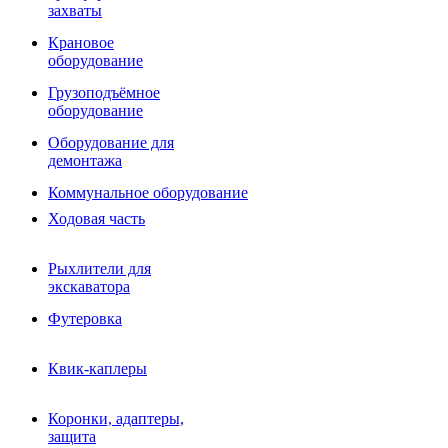
Фрезы роторные
захваты
Фрезы дисковые
Траншеекопатели
Крановое
Просеивающие ковши для фронтальных погрузчико
оборудование
Распределители асфальта
Грузоподъёмное
Переходные плиты
оборудование
Гидроразводка
Тилтротаторы
Оборудование для
РВД
демонтажа
Сваерезки
Руководство
Коммунальное оборудование
Как выбрать гидромолот
Ходовая часть
Рыхлители для
экскаватора
Футеровка
Квик-каплеры
Коронки, адаптеры,
защита