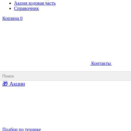
Акция ходовая часть
Справочник
Корзина
0
Контакты
Ковши карьерные
Ковши «Прямая лопата»
Ковши «Обратная лопата»
Ковши для фронтальных погрузчиков
🎁 Акции
Ковши погрузочно-доставочных машин
Ковши в наличии
Подбор по технике