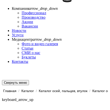
Компания
arrow_drop_down
Профессионал
Производство
Акции
Вакансии
Новости
Услуги
Медиацентр
arrow_drop_down
Фото и видео галерея
Статьи
СМИ о нас
Буклеты
Контакты
Свернуть меню
Главная
/
Каталог
/
Каталог осей, пальцев, втулок
/
Каталог ос
keyboard_arrow_up