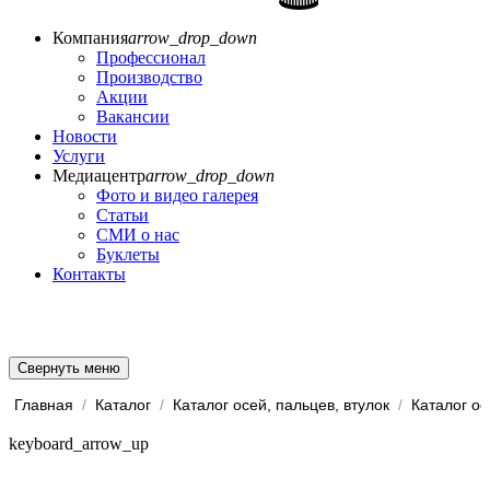
Компания
arrow_drop_down
Профессионал
Производство
Акции
Вакансии
Новости
Услуги
Медиацентр
arrow_drop_down
Фото и видео галерея
Статьи
СМИ о нас
Буклеты
Контакты
Свернуть меню
Главная
/
Каталог
/
Каталог осей, пальцев, втулок
/
Каталог ос
keyboard_arrow_up