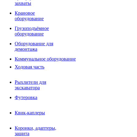
Фрезы роторные
захваты
Фрезы дисковые
Траншеекопатели
Крановое
Просеивающие ковши для фронтальных погрузчико
оборудование
Распределители асфальта
Грузоподъёмное
Переходные плиты
оборудование
Гидроразводка
Тилтротаторы
Оборудование для
РВД
демонтажа
Сваерезки
Руководство
Коммунальное оборудование
Как выбрать гидромолот
Ходовая часть
Рыхлители для
экскаватора
Футеровка
Квик-каплеры
Коронки, адаптеры,
защита