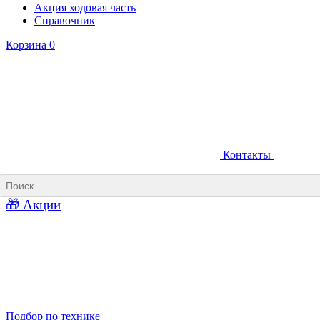
Акция ходовая часть
Справочник
Корзина
0
Контакты
Ковши карьерные
Ковши «Прямая лопата»
Ковши «Обратная лопата»
Ковши для фронтальных погрузчиков
🎁 Акции
Ковши погрузочно-доставочных машин
Ковши в наличии
Подбор по технике