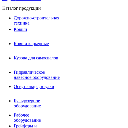
Каталог продукции
Дорожно-строительная
техника
Ковши
Ковши карьерные
Кузова для самосвалов
Гидравлическое навесное
Кузова для самосвалов
оборудование
Гидромолоты и пики
Гидравлическое
Гидробуры и шнеки
навесное оборудование
Вибротрамбовки
Мульчеры
Оси, пальцы, втулки
Навесные дорожные фрезы
Демонтажное оборудование
Вибропогружатели
Бульдозерное
Виброрипперы
оборудование
Ковши дробильные щековые
Ковши дробильные роторные
Рабочее
Сортировочные ковши барабанные
оборудование
Сортировочные ковши вальцовые
Грейферы и