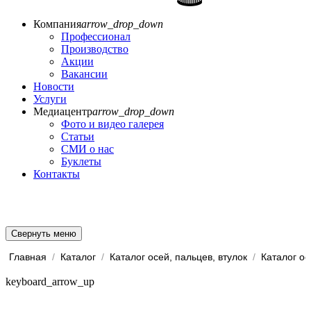
Компания
arrow_drop_down
Профессионал
Производство
Акции
Вакансии
Новости
Услуги
Медиацентр
arrow_drop_down
Фото и видео галерея
Статьи
СМИ о нас
Буклеты
Контакты
Свернуть меню
Главная
/
Каталог
/
Каталог осей, пальцев, втулок
/
Каталог ос
keyboard_arrow_up