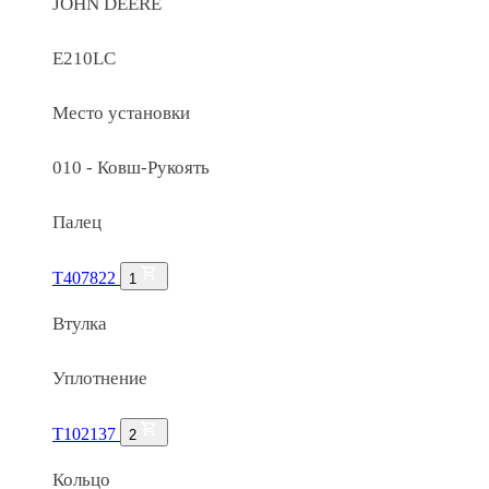
JOHN DEERE
E210LC
Место установки
010 - Ковш-Рукоять
Палец
T407822
1
Втулка
Уплотнение
T102137
2
Кольцо