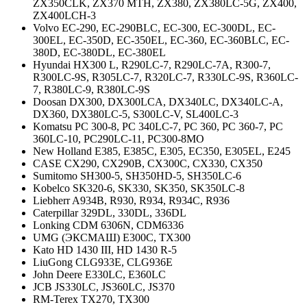
ZX350CLK, ZX370 MTH, ZX380, ZX380LC-5G, ZX400,
ZX400LCH-3
Volvo EC-290, EC-290BLC, EC-300, EC-300DL, EC-
300EL, EC-350D, EC-350EL, EC-360, EC-360BLC, EC-
380D, EC-380DL, EC-380EL
Hyundai HX300 L, R290LC-7, R290LC-7A, R300-7,
R300LC-9S, R305LC-7, R320LC-7, R330LC-9S, R360LC-
7, R380LC-9, R380LC-9S
Doosan DX300, DX300LCA, DX340LC, DX340LC-A,
DX360, DX380LC-5, S300LC-V, SL400LC-3
Komatsu PC 300-8, PC 340LC-7, PC 360, PC 360-7, PC
360LC-10, PC290LC-11, PC300-8MO
New Holland E385, E385C, E305, EC350, E305EL, E245
CASE CX290, CX290B, CX300C, CX330, CX350
Sumitomo SH300-5, SH350HD-5, SH350LC-6
Kobelco SK320-6, SK330, SK350, SK350LC-8
Liebherr A934B, R930, R934, R934C, R936
Caterpillar 329DL, 330DL, 336DL
Lonking CDM 6306N, CDM6336
UMG (ЭКСМАШ) E300C, TX300
Kato HD 1430 III, HD 1430 R-5
LiuGong CLG933E, CLG936E
John Deere E330LC, E360LC
JCB JS330LC, JS360LC, JS370
RM-Terex TX270, TX300