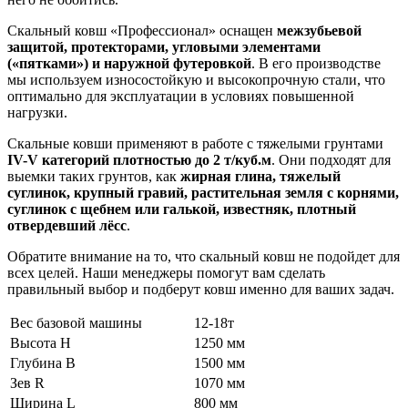
Скальный ковш «Профессионал» оснащен
межзубьевой
защитой, протекторами, угловыми элементами
(«пятками») и наружной футеровкой
. В его производстве
мы используем износостойкую и высокопрочную стали, что
оптимально для эксплуатации в условиях повышенной
нагрузки.
Скальные ковши применяют в работе с тяжелыми грунтами
IV-V категорий плотностью до 2 т/куб.м
. Они подходят для
выемки таких грунтов, как
жирная глина, тяжелый
суглинок, крупный гравий, растительная земля с корнями,
суглинок с щебнем или галькой, известняк, плотный
отвердевший лёсс
.
Обратите внимание на то, что скальный ковш не подойдет для
всех целей. Наши менеджеры помогут вам сделать
правильный выбор и подберут ковш именно для ваших задач.
Вес базовой машины
12-18т
Высота H
1250 мм
Глубина B
1500 мм
Зев R
1070 мм
Ширина L
800 мм