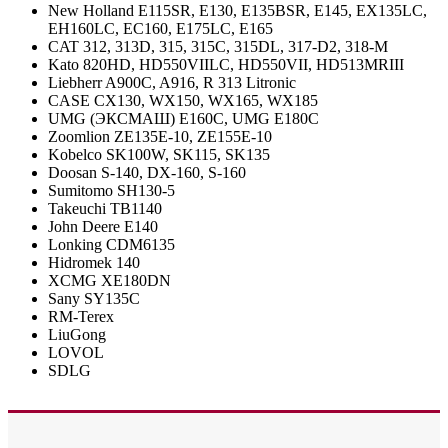
New Holland E115SR, E130, E135BSR, E145, EX135LC,
EH160LC, EC160, E175LC, E165
CAT 312, 313D, 315, 315C, 315DL, 317-D2, 318-M
Kato 820HD, HD550VIILC, HD550VII, HD513MRIII
Liebherr A900C, A916, R 313 Litronic
CASE CX130, WX150, WX165, WX185
UMG (ЭКСМАШ) E160C, UMG E180C
Zoomlion ZE135E-10, ZE155E-10
Kobelco SK100W, SK115, SK135
Doosan S-140, DX-160, S-160
Sumitomo SH130-5
Takeuchi TB1140
John Deere E140
Lonking CDM6135
Hidromek 140
XCMG XE180DN
Sany SY135C
RM-Terex
LiuGong
LOVOL
SDLG