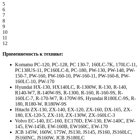
5
6
7
8
9
10
11
12
Применяемость к технике:
Komatsu PC-120, PC-128, PC 130-7, 160LC-7K, 170LC-11,
PC138US-11, PC160LC-8, PC-180, PW-130, PW-148, PW-
150-7, PW-160, PW-160-10, PW-160-11, PW-160-8, PW-
160LC-10, PW-170
Hyundai HX-130, HX140LC, R-1300W, R-130, R-140,
R140-W7, R-140W-9S, R-1300, R-160, R-160-9S, R-
160LC-7, R-170-W7, R-170W-9S, Hyundai R180LC-9S, R-
180, R180-W, R180W-9S
Hitachi ZX-130, ZX-140, EX-120, ZX-160, DX-165, ZX-
180, EX-120-5, ZX-110, ZX-130W, ZX-160LC-3
Volvo EC-140, EC-160, EC170D, EW-130, EW-140C, EW-
145, EW-145B, EW-160B, EW160C, EW-170
JCB 145W, 160W, 175W, JS130, JS145, JS160, JS160LC,
JS160NC, JS160W, JCB JS180LC