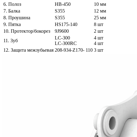
6. Полоз
HB-450
10 мм
7. Балка
S355
12 мм
8. Проушина
S355
25 мм
9. Пятка
HS175-140
8 шт
10. Протектор/бокорез
9J9600
2 шт
LC-300
4 шт
11. Зуб
LC-300RC
4 шт
12. Защита межзубьевая
208-934-Z170- 110
3 шт