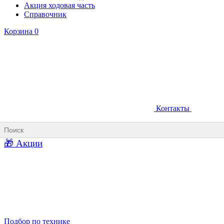
Акция ходовая часть
Справочник
Корзина
0
Контакты
Ковши карьерные
Ковши «Прямая лопата»
Ковши «Обратная лопата»
Ковши для фронтальных погрузчиков
🎁 Акции
Ковши погрузочно-доставочных машин
Ковши в наличии
Подбор по технике