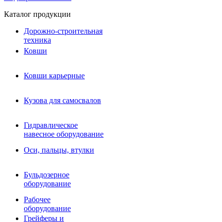
Каталог продукции
Дорожно-строительная
техника
Ковши
Ковши карьерные
Кузова для самосвалов
Гидравлическое навесное
Кузова для самосвалов
оборудование
Гидромолоты и пики
Гидравлическое
Гидробуры и шнеки
навесное оборудование
Вибротрамбовки
Мульчеры
Оси, пальцы, втулки
Навесные дорожные фрезы
Демонтажное оборудование
Вибропогружатели
Бульдозерное
Виброрипперы
оборудование
Ковши дробильные щековые
Ковши дробильные роторные
Рабочее
Сортировочные ковши барабанные
оборудование
Сортировочные ковши вальцовые
Грейферы и