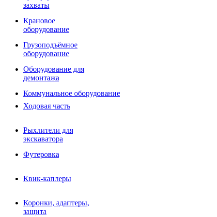
Фрезы роторные
захваты
Фрезы дисковые
Траншеекопатели
Крановое
Просеивающие ковши для фронтальных погрузчико
оборудование
Распределители асфальта
Грузоподъёмное
Переходные плиты
оборудование
Гидроразводка
Тилтротаторы
Оборудование для
РВД
демонтажа
Сваерезки
Руководство
Коммунальное оборудование
Как выбрать гидромолот
Ходовая часть
Рыхлители для
экскаватора
Футеровка
Квик-каплеры
Коронки, адаптеры,
защита