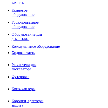
Фрезы роторные
захваты
Фрезы дисковые
Траншеекопатели
Крановое
Просеивающие ковши для фронтальных погрузчико
оборудование
Распределители асфальта
Грузоподъёмное
Переходные плиты
оборудование
Гидроразводка
Тилтротаторы
Оборудование для
РВД
демонтажа
Сваерезки
Руководство
Коммунальное оборудование
Как выбрать гидромолот
Ходовая часть
Рыхлители для
экскаватора
Футеровка
Квик-каплеры
Коронки, адаптеры,
защита