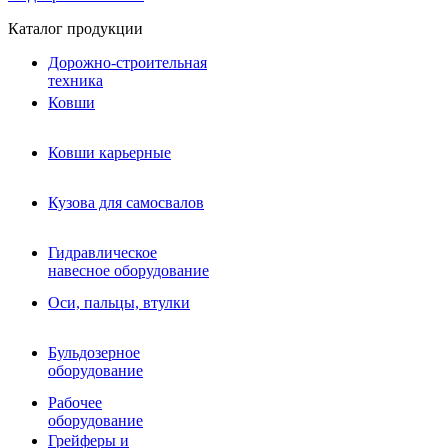
Каталог продукции
Дорожно-строительная
техника
Ковши
Ковши карьерные
Кузова для самосвалов
Гидравлическое навесное
Кузова для самосвалов
оборудование
Гидромолоты и пики
Гидравлическое
Гидробуры и шнеки
навесное оборудование
Вибротрамбовки
Мульчеры
Оси, пальцы, втулки
Навесные дорожные фрезы
Демонтажное оборудование
Вибропогружатели
Бульдозерное
Виброрипперы
оборудование
Ковши дробильные щековые
Ковши дробильные роторные
Рабочее
Сортировочные ковши барабанные
оборудование
Сортировочные ковши вальцовые
Грейферы и