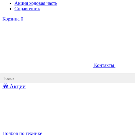
Акция ходовая часть
Справочник
Корзина
0
Контакты
Ковши карьерные
Ковши «Прямая лопата»
Ковши «Обратная лопата»
Ковши для фронтальных погрузчиков
🎁 Акции
Ковши погрузочно-доставочных машин
Ковши в наличии
Подбор по технике