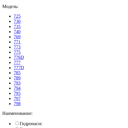
Модель:
725
730
735
740
769
771
773
775
776D
777
777D
785
789
793
794
795
797
798
Наименование:
Гидронасос